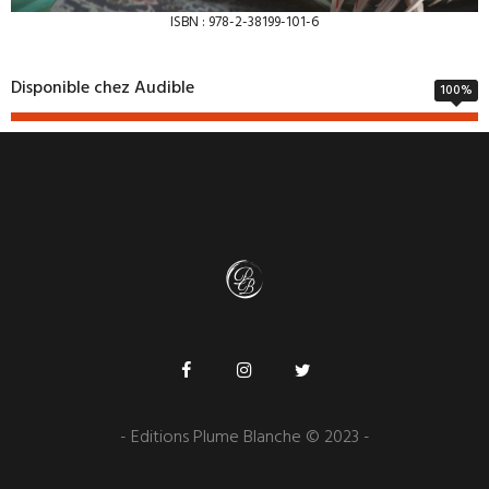
ISBN : 978-2-38199-101-6
Disponible chez Audible
100
%
- Editions Plume Blanche © 2023 -