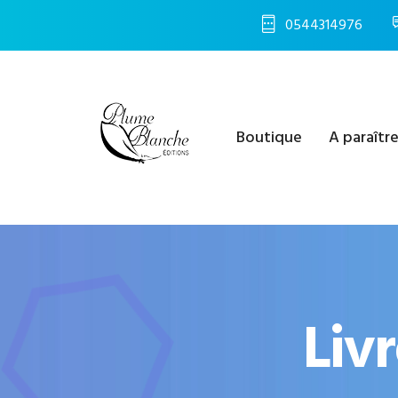
0544314976
Boutique
A paraîtr
Liv