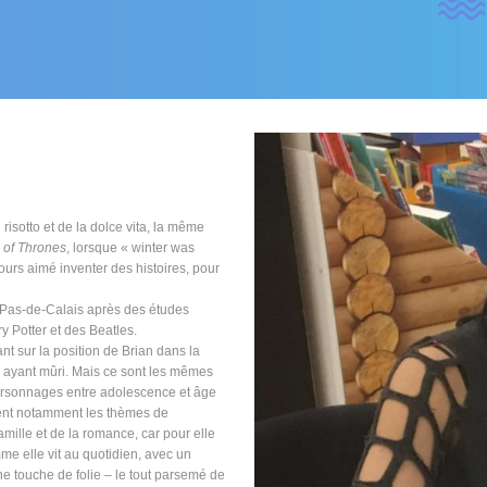
risotto et de la dolce vita, la même
of Thrones
, lorsque « winter was
jours aimé inventer des histoires, pour
rd–Pas-de-Calais après des études
y Potter et des Beatles.
t sur la position de Brian dans la
me ayant mûri. Mais ce sont les mêmes
personnages entre adolescence et âge
ent notamment les thèmes de
amille et de la romance, car pour elle
me elle vit au quotidien, avec un
ne touche de folie – le tout parsemé de