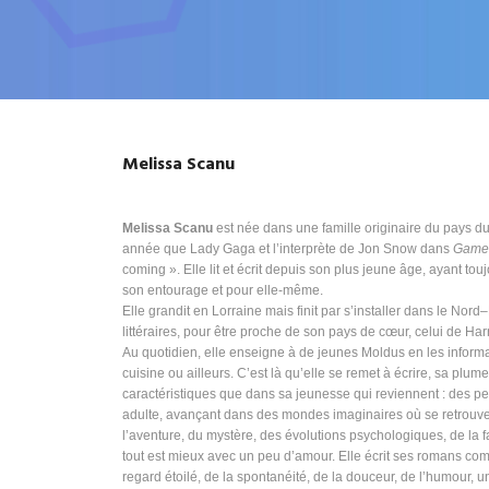
Melissa Scanu
Melissa Scanu
est née dans une famille originaire du pays du 
année que Lady Gaga et l’interprète de Jon Snow dans
Game 
coming ». Elle lit et écrit depuis son plus jeune âge, ayant tou
son entourage et pour elle-même.
Elle grandit en Lorraine mais finit par s’installer dans le No
littéraires, pour être proche de son pays de cœur, celui de Harr
Au quotidien, elle enseigne à de jeunes Moldus en les informan
cuisine ou ailleurs. C’est là qu’elle se remet à écrire, sa plu
caractéristiques que dans sa jeunesse qui reviennent : des 
adulte, avançant dans des mondes imaginaires où se retrouv
l’aventure, du mystère, des évolutions psychologiques, de la f
tout est mieux avec un peu d’amour. Elle écrit ses romans com
regard étoilé, de la spontanéité, de la douceur, de l’humour, u